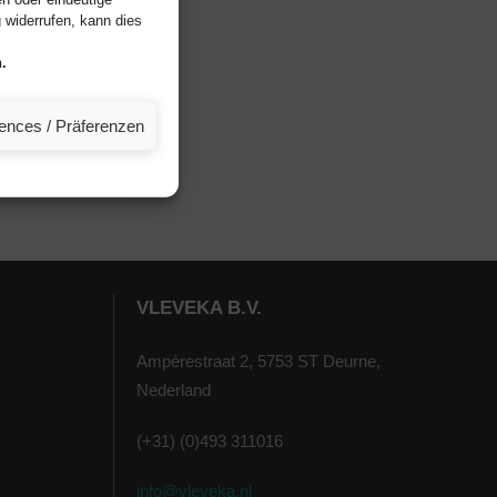
widerrufen, kann dies
.
rences / Präferenzen
VLEVEKA B.V.
Ampèrestraat 2, 5753 ST Deurne,
Nederland
(+31) (0)493 311016
info@vleveka.nl