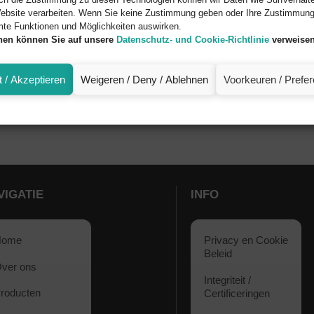
ebsite verarbeiten. Wenn Sie keine Zustimmung geben oder Ihre Zustimmung 
mte Funktionen und Möglichkeiten auswirken.
onen können Sie auf unsere
Datenschutz- und Cookie-Richtlinie
verweisen
 / Akzeptieren
Weigeren / Deny / Ablehnen
Voorkeuren / Prefe
VIGATIE
INFO
Home
Privacy en Cookie
Beleid
ver ons
Integriteit /
roducten
Certificeringen