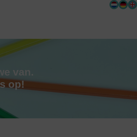
we van.
s op!