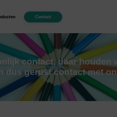
Back
To
oducten
Contact
Top
nlijk contact, daar houden 
 dus gerust contact met on