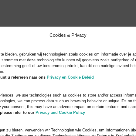
Cookies & Privacy
e bieden, gebruiken wij technologieën zoals cookies om informatie over je ap
te stemmen met deze technologieën kunnen wij gegevens zoals surfgedrag of u
toestemming geeft of uw toestemming intrekt, kan dit een nadelige invloed h
en.
unt u refereren naar
ons
Privacy en Cookie Beleid
eriences, we use technologies such as cookies to store and/or access informa
nologies, we can process data such as browsing behavior or unique IDs on thi
 your consent, this may have an adverse impact on certain features and capab
please refer to our
Privacy and Cookie Policy
en zu bieten, verwenden wir Technologien wie Cookies, um Informationen übe
ch die Zustimmung zu diesen Technologien können wir Daten wie Surfverhalte