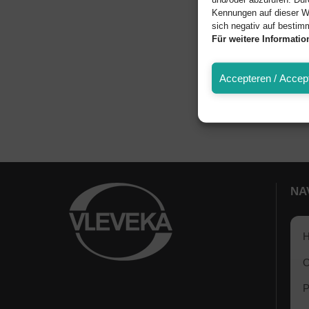
Kennungen auf dieser W
sich negativ auf bestim
Für weitere Informati
Accepteren / Accept
NA
O
P