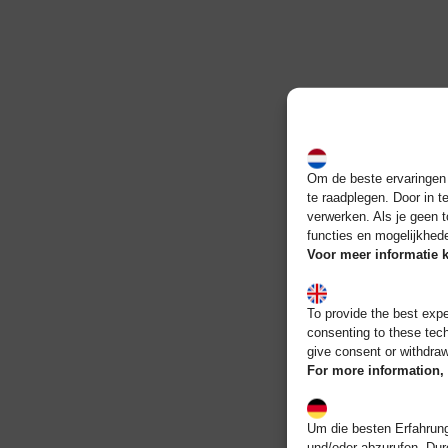
Om de beste ervaringen t
te raadplegen. Door in 
verwerken. Als je geen 
functies en mogelijkhed
Voor meer informatie k
To provide the best exp
consenting to these tech
give consent or withdraw
For more information, 
Um die besten Erfahrung
und/oder abzurufen. Dur