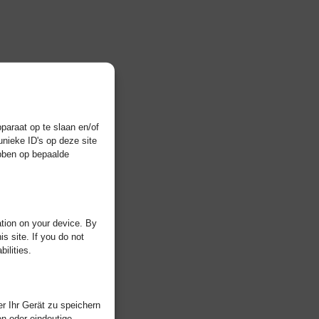
paraat op te slaan en/of
nieke ID's op deze site
ebben op bepaalde
tion on your device. By
s site. If you do not
ilities.
r Ihr Gerät zu speichern
n oder eindeutige