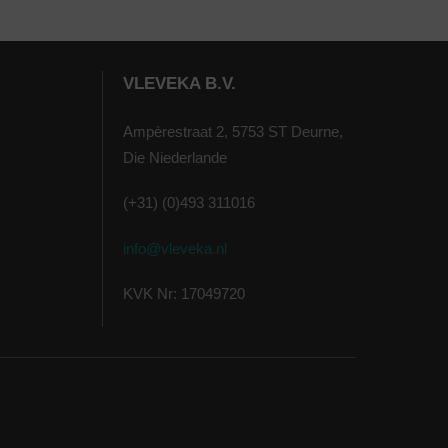
VLEVEKA B.V.
Ampèrestraat 2, 5753 ST Deurne,
Die Niederlande
(+31) (0)493 311016
info@vleveka.nl
KVK Nr: 17049720