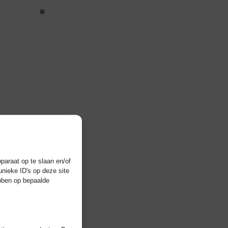
paraat op te slaan en/of
nieke ID's op deze site
ebben op bepaalde