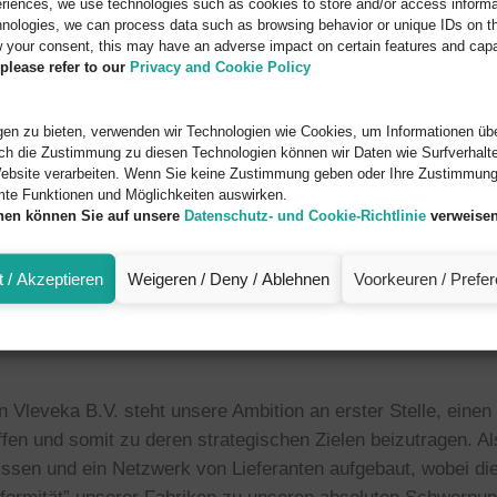
eriences, we use technologies such as cookies to store and/or access informa
nologies, we can process data such as browsing behavior or unique IDs on thi
 your consent, this may have an adverse impact on certain features and capab
please refer to our
Privacy and Cookie Policy
en zu bieten, verwenden wir Technologien wie Cookies, um Informationen übe
ch die Zustimmung zu diesen Technologien können wir Daten wie Surfverhalte
ebsite verarbeiten. Wenn Sie keine Zustimmung geben oder Ihre Zustimmung 
mte Funktionen und Möglichkeiten auswirken.
d von einem engagierten und erfahrenen Team von 19 Mitarbe
onen können Sie auf unsere
Datenschutz- und Cookie-Richtlinie
verweisen
ßes Vertriebszentrum. Unser Vertriebsbüro in Deutschland 
rößere europäische Einzelhändler in den Bereichen Discou
 / Akzeptieren
Weigeren / Deny / Ablehnen
Voorkeuren / Prefe
kt. Vleveka hat derzeit Kunden in etwa neun Ländern in Eu
gfältig aufgebautes Netzwerk von Fabriken und Produktionsst
n Vleveka B.V. steht unsere Ambition an erster Stelle, eine
fen und somit zu deren strategischen Zielen beizutragen. Als
ssen und ein Netzwerk von Lieferanten aufgebaut, wobei die