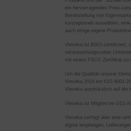
Produkte und die “Soziale Kon
ein hervorragendes Preis-Leist
Bereitstellung von Eigenmarke
konzeptionell auswählen, eink
auch einige eigene Produktli
Vleveka ist BSCI-zertifiziert, 
verantwortungsvolles Unterneh
mit einem FSC® Zertifikat zu l
Um die Qualität unserer Dien
Vleveka 2019 ein ISO-9001:201
Vleveka ausdrücklich auf die 
Vleveka ist Mitglied im GS1-N
Vleveka verfügt über eine umf
digital empfangen, Lieferung