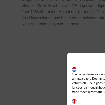
Vleveka für VLEeschhouwer VErtegenwoordiging
Jahr 1980 übernahm Humphrey Nauta, der Vater
das Unternehmen und baute es gemeinsam mit
Robert zu dem aus, was es heute ist.
Om de beste ervaringen t
te raadplegen. Door in 
verwerken. Als je geen 
functies en mogelijkhed
Voor meer informatie k