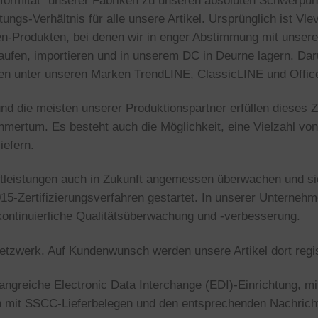
formität” unserer Fabriken zu unseren absoluten Schwerpun
ungs-Verhältnis für alle unsere Artikel. Ursprünglich ist Vlev
n-Produkten, bei denen wir in enger Abstimmung mit unsere
aufen, importieren und in unserem DC in Deurne lagern. Dar
nien unter unseren Marken TrendLINE, ClassicLINE und Offic
und die meisten unserer Produktionspartner erfüllen dieses Ze
mertum. Es besteht auch die Möglichkeit, eine Vielzahl vo
iefern.
stleistungen auch in Zukunft angemessen überwachen und sic
5-Zertifizierungsverfahren gestartet. In unserer Unternehme
kontinuierliche Qualitätsüberwachung und -verbesserung.
etzwerk. Auf Kundenwunsch werden unsere Artikel dort registr
angreiche Electronic Data Interchange (EDI)-Einrichtung, mi
en mit SSCC-Lieferbelegen und den entsprechenden Nachric