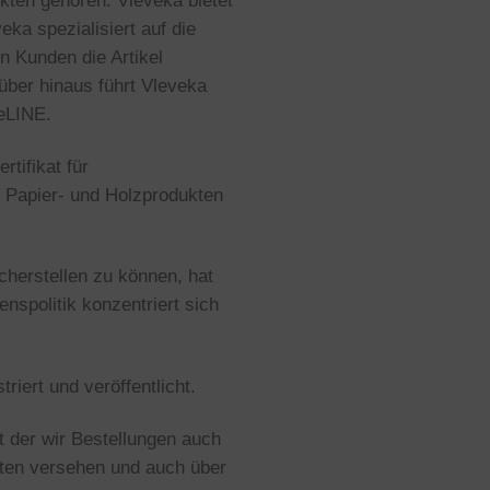
kten gehören. Vleveka bietet
eka spezialisiert auf die
n Kunden die Artikel
über hinaus führt Vleveka
eLINE.
rtifikat für
n Papier- und Holzprodukten
herstellen zu können, hat
nspolitik konzentriert sich
iert und veröffentlicht.
t der wir Bestellungen auch
hten versehen und auch über