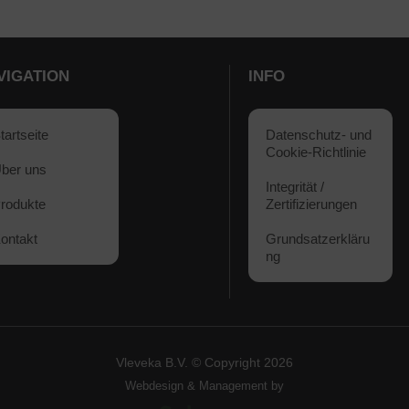
VIGATION
INFO
tartseite
Datenschutz- und
Cookie-Richtlinie
ber uns
Integrität /
rodukte
Zertifizierungen
ontakt
Grundsatzerkläru
ng
Vleveka B.V. © Copyright
2026
Webdesign & Management by