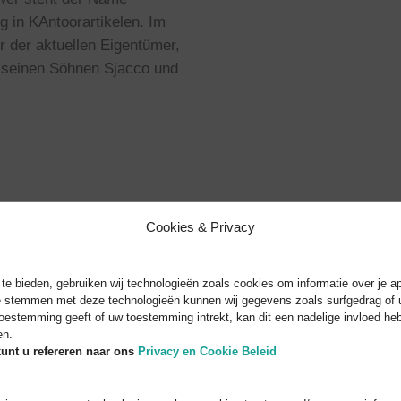
 in KAntoorartikelen. Im
 der aktuellen Eigentümer,
 seinen Söhnen Sjacco und
Cookies & Privacy
e bieden, gebruiken wij technologieën zoals cookies om informatie over je ap
te stemmen met deze technologieën kunnen wij gegevens zoals surfgedrag of u
toestemming geeft of uw toestemming intrekt, kan dit een nadelige invloed h
en.
unt u refereren naar
ons
Privacy en Cookie Beleid