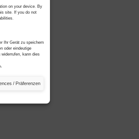
tion on your device. By
s site. If you do not
ilities.
r Ihr Gerät zu speichern
n oder eindeutige
widerrufen, kann dies
.
rences / Präferenzen