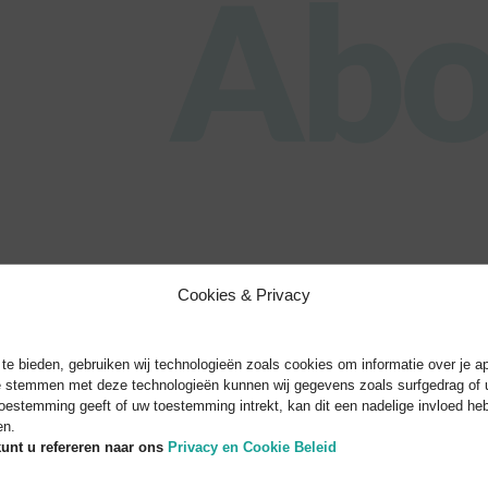
Abo
Cookies & Privacy
e bieden, gebruiken wij technologieën zoals cookies om informatie over je ap
te stemmen met deze technologieën kunnen wij gegevens zoals surfgedrag of u
toestemming geeft of uw toestemming intrekt, kan dit een nadelige invloed h
en.
unt u refereren naar
ons
Privacy en Cookie Beleid