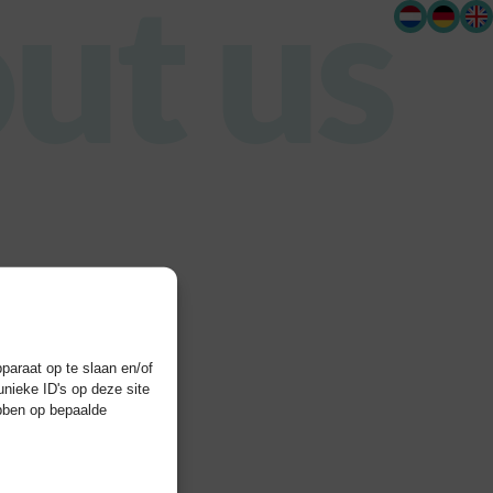
ut us
paraat op te slaan en/of
nieke ID's op deze site
ebben op bepaalde