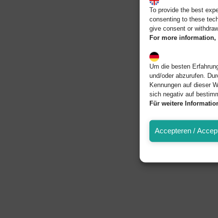
To provide the best exp
consenting to these tech
give consent or withdraw
For more information, 
Um die besten Erfahrung
und/oder abzurufen. Dur
Kennungen auf dieser W
sich negativ auf bestim
Für weitere Informati
Accepteren / Accept