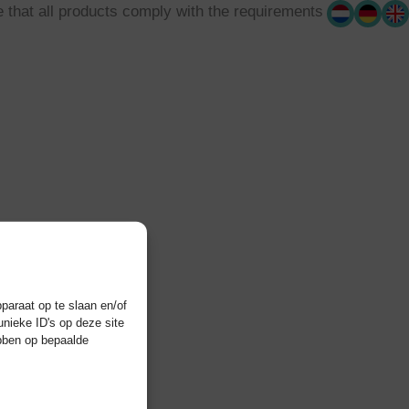
 that all products comply with the requirements
paraat op te slaan en/of
nieke ID's op deze site
ebben op bepaalde