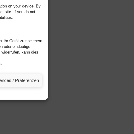
tion on your device. By
s site. If you do not
ilities.
r Ihr Gerät zu speichern
n oder eindeutige
widerrufen, kann dies
.
rences / Präferenzen