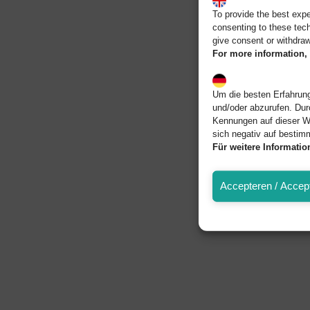
To provide the best exp
consenting to these tech
give consent or withdraw
For more information, 
Um die besten Erfahrung
und/oder abzurufen. Dur
Kennungen auf dieser W
sich negativ auf bestim
Für weitere Informati
Accepteren / Accept