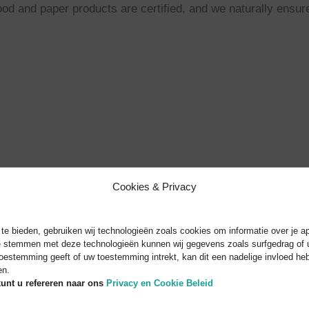
d and paper products are certified, and we naturally ensure
Cookies & Privacy
e bieden, gebruiken wij technologieën zoals cookies om informatie over je ap
te stemmen met deze technologieën kunnen wij gegevens zoals surfgedrag of u
toestemming geeft of uw toestemming intrekt, kan dit een nadelige invloed h
en.
unt u refereren naar
ons
Privacy en Cookie Beleid