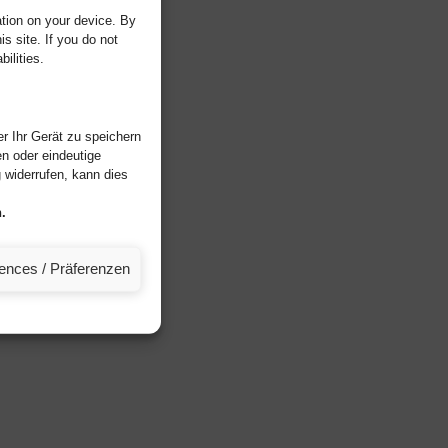
tion on your device. By
s site. If you do not
ilities.
r Ihr Gerät zu speichern
n oder eindeutige
widerrufen, kann dies
.
rences / Präferenzen