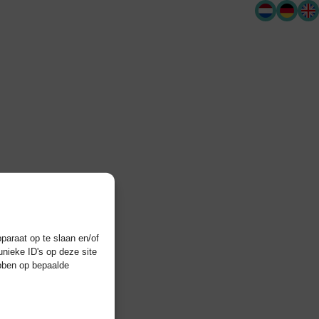
paraat op te slaan en/of
nieke ID's op deze site
ebben op bepaalde