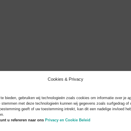
daar houden we van.
act met ons op!
Cookies & Privacy
e bieden, gebruiken wij technologieën zoals cookies om informatie over je ap
te stemmen met deze technologieën kunnen wij gegevens zoals surfgedrag of u
toestemming geeft of uw toestemming intrekt, kan dit een nadelige invloed h
en.
unt u refereren naar
ons
Privacy en Cookie Beleid