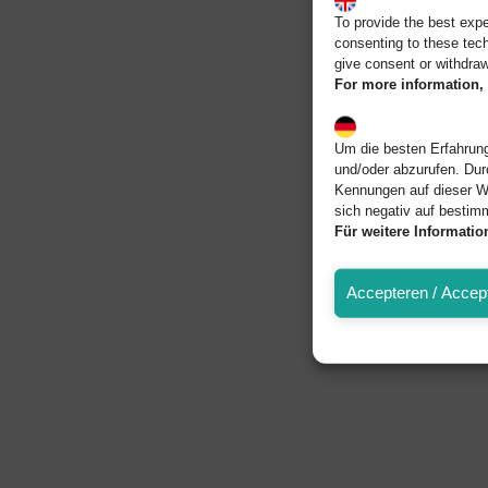
To provide the best exp
consenting to these tech
give consent or withdraw
For more information, 
Um die besten Erfahrung
und/oder abzurufen. Dur
Kennungen auf dieser W
sich negativ auf bestim
Für weitere Informati
Accepteren / Accept