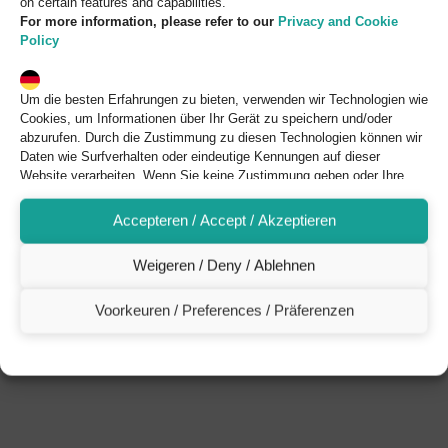
on certain features and capabilities.
For more information, please refer to our
Privacy and Cookie
Policy
Um die besten Erfahrungen zu bieten, verwenden wir Technologien wie
Cookies, um Informationen über Ihr Gerät zu speichern und/oder
abzurufen. Durch die Zustimmung zu diesen Technologien können wir
Daten wie Surfverhalten oder eindeutige Kennungen auf dieser
Website verarbeiten. Wenn Sie keine Zustimmung geben oder Ihre
Zustimmung widerrufen, kann dies sich negativ auf bestimmte
Funktionen und Möglichkeiten auswirken.
Accepteren / Accept / Akzeptieren
Für weitere Informationen können Sie auf unsere
Datenschutz-
und Cookie-Richtlinie
verweisen.
Weigeren / Deny / Ablehnen
Voorkeuren / Preferences / Präferenzen