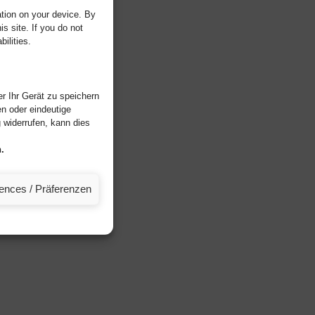
tion on your device. By
s site. If you do not
ilities.
r Ihr Gerät zu speichern
n oder eindeutige
widerrufen, kann dies
.
rences / Präferenzen