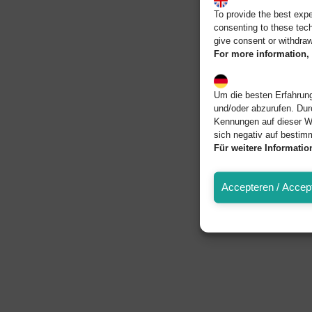
To provide the best exp
consenting to these tech
give consent or withdraw
For more information, 
Um die besten Erfahrung
und/oder abzurufen. Dur
Kennungen auf dieser W
sich negativ auf bestim
Für weitere Informati
Accepteren / Accept