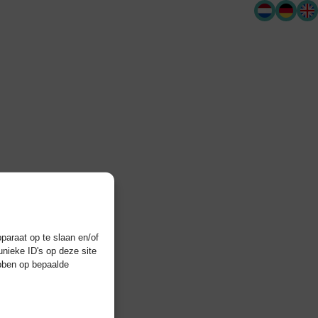
paraat op te slaan en/of
nieke ID's op deze site
ebben op bepaalde