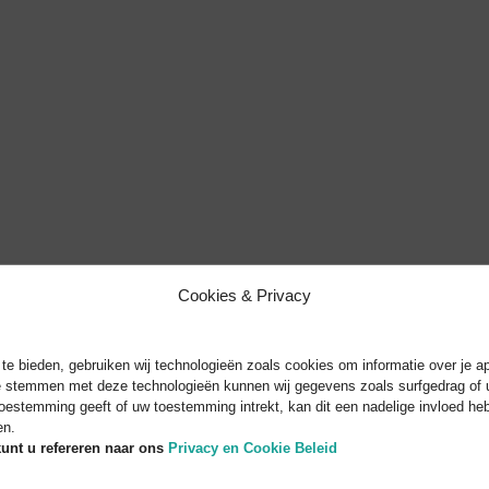
Cookies & Privacy
e bieden, gebruiken wij technologieën zoals cookies om informatie over je ap
te stemmen met deze technologieën kunnen wij gegevens zoals surfgedrag of u
toestemming geeft of uw toestemming intrekt, kan dit een nadelige invloed h
en.
unt u refereren naar
ons
Privacy en Cookie Beleid