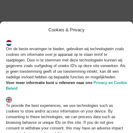
Skip
Onze producten
to
content
Bij Vleveka bieden wij een
Cookies & Privacy
groot aanbod aan
producten.
Om de beste ervaringen te bieden, gebruiken wij technologieën zoals
cookies om informatie over je apparaat op te slaan en/of te
Hieronder kunt u zien wat
raadplegen. Door in te stemmen met deze technologieën kunnen wij
gegevens zoals surfgedrag of unieke ID's op deze site verwerken. Als
wij (onder andere) in ons
je geen toestemming geeft of uw toestemming intrekt, kan dit een
nadelige invloed hebben op bepaalde functies en mogelijkheden.
Voor meer informatie kunt u refereren naar
ons
Privacy en Cookie
assortiment hebben.
Beleid
To provide the best experiences, we use technologies such as
cookies to store and/or access information on your device. By
consenting to these technologies, we can process data such as
browsing behavior or unique IDs on this site. If you do not give
consent or withdraw your consent, this may have an adverse impact