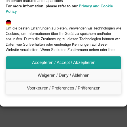
on certain features and capabilities.
For more information, please refer to our
Privacy and Cookie
Policy
Um die besten Erfahrungen zu bieten, verwenden wir Technologien wie
Cookies, um Informationen über Ihr Gerät zu speichern und/oder
abzurufen. Durch die Zustimmung zu diesen Technologien können wir
Daten wie Surfverhalten oder eindeutige Kennungen auf dieser
Website verarbeiten. Wenn Sie keine Zustimmung geben oder Ihre
Zustimmung widerrufen, kann dies sich negativ auf bestimmte
Funktionen und Möglichkeiten auswirken.
Accepteren / Accept / Akzeptieren
Für weitere Informationen können Sie auf unsere
Datenschutz-
und Cookie-Richtlinie
verweisen.
Weigeren / Deny / Ablehnen
Voorkeuren / Preferences / Präferenzen