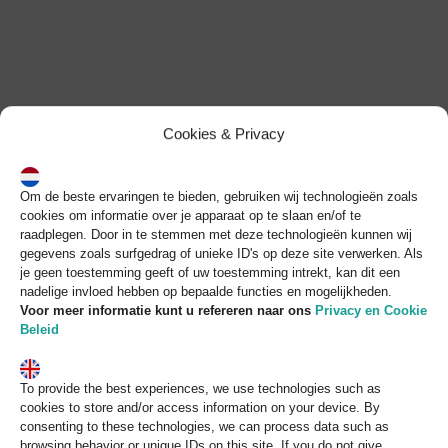
Skip
to
content
Cookies & Privacy
Om de beste ervaringen te bieden, gebruiken wij technologieën zoals
cookies om informatie over je apparaat op te slaan en/of te
raadplegen. Door in te stemmen met deze technologieën kunnen wij
gegevens zoals surfgedrag of unieke ID's op deze site verwerken. Als
je geen toestemming geeft of uw toestemming intrekt, kan dit een
nadelige invloed hebben op bepaalde functies en mogelijkheden.
Voor meer informatie kunt u refereren naar
ons
Privacy en Cookie
Beleid
To provide the best experiences, we use technologies such as
cookies to store and/or access information on your device. By
consenting to these technologies, we can process data such as
browsing behavior or unique IDs on this site. If you do not give