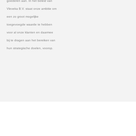
goederen aan. In het beleid van
Vleveka B.V. staat onze ambitie om
een zo groot mogelijke
toegevoegde waarde te hebben
voor al onze klanten en daarmee
bij te dragen aan het bereiken van
hun strategische doelen, voorop.