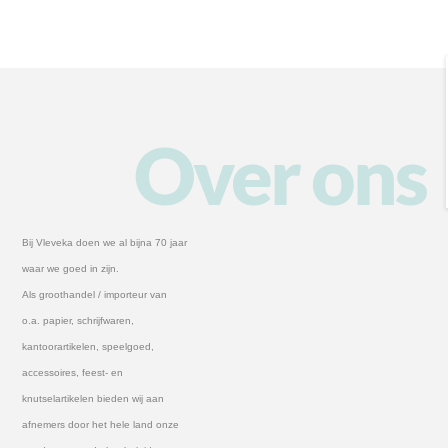
Over ons
Bij Vleveka doen we al bijna 70 jaar
waar we goed in zijn.
Als groothandel / importeur van
o.a. papier, schrijfwaren,
kantoorartikelen, speelgoed,
accessoires, feest- en
knutselartikelen bieden wij aan
afnemers door het hele land onze